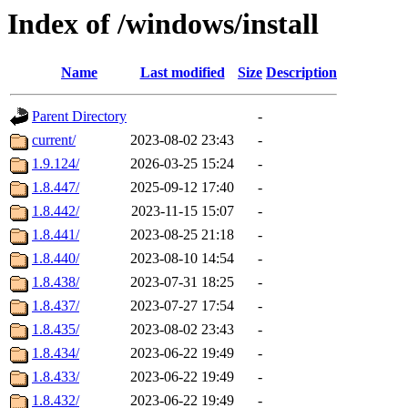
Index of /windows/install
Name
Last modified
Size
Description
Parent Directory
-
current/
2023-08-02 23:43
-
1.9.124/
2026-03-25 15:24
-
1.8.447/
2025-09-12 17:40
-
1.8.442/
2023-11-15 15:07
-
1.8.441/
2023-08-25 21:18
-
1.8.440/
2023-08-10 14:54
-
1.8.438/
2023-07-31 18:25
-
1.8.437/
2023-07-27 17:54
-
1.8.435/
2023-08-02 23:43
-
1.8.434/
2023-06-22 19:49
-
1.8.433/
2023-06-22 19:49
-
1.8.432/
2023-06-22 19:49
-